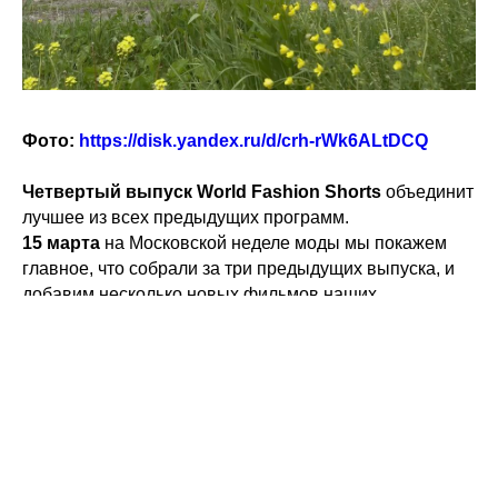
Фото:
https://disk.yandex.ru/d/crh-rWk6ALtDCQ
Четвертый выпуск World Fashion Shorts
объединит
лучшее из всех предыдущих программ.
15 марта
на Московской неделе моды мы покажем
главное, что собрали за три предыдущих выпуска, и
добавим несколько новых фильмов наших
фестивалей-партнеров.
Показ пройдет в
уникальном
формате мультимедийной инсталляции,
смонтированной из восьми тематических
видеопотоков, включающих
несколько десятков
фешн-фильмов
.
Стратегическая задача проекта
неизменна
– это